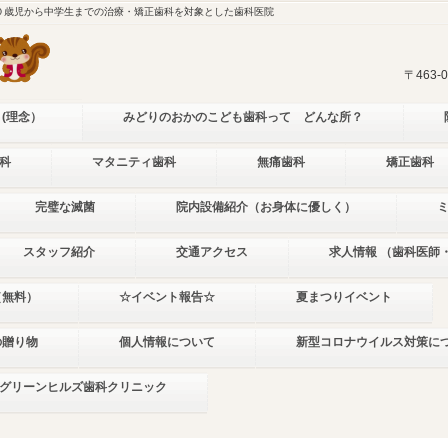
０歳児から中学生までの治療・矯正歯科を対象とした歯科医院
〒463
 (理念）
みどりのおかのこども歯科って どんな所？
科
マタニティ歯科
無痛歯科
矯正歯科
完璧な滅菌
院内設備紹介（お身体に優しく）
スタッフ紹介
交通アクセス
求人情報 （歯科医師
（無料）
☆イベント報告☆
夏まつりイベント
の贈り物
個人情報について
新型コロナウイルス対策に
グリーンヒルズ歯科クリニック