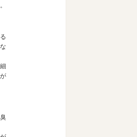
。
る
な
細
が
臭
が