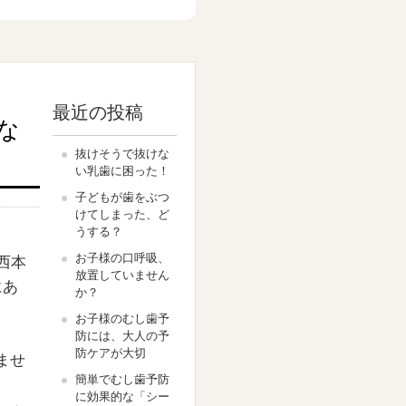
最近の投稿
な
抜けそうで抜けな
い乳歯に困った！
子どもが歯をぶつ
けてしまった、ど
うする？
お子様の口呼吸、
西本
放置していません
にあ
か？
お子様のむし歯予
防には、大人の予
防ケアが大切
ませ
簡単でむし歯予防
に効果的な「シー