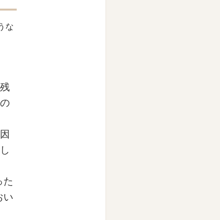
うな
残
の
因
し
った
おい