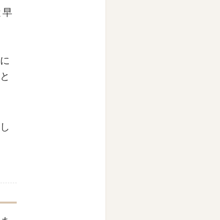
と早
に
と
し