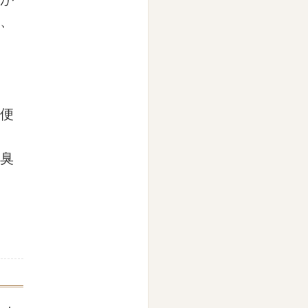
、
便
臭