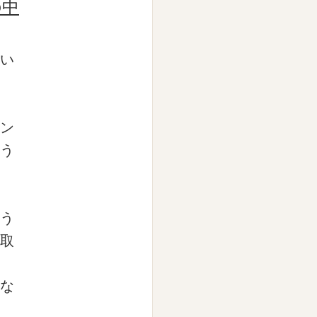
の中
い
ン
う
う
取
な