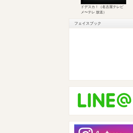
ドデスカ！（名古屋テレビ
メ〜テレ 放送）
フェイスブック