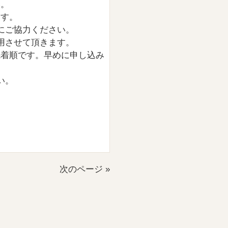
い。
ます。
にご協力くださ
い。
用させて頂きま
す。
先着順で
す。早めに申し込み
い。
次のページ »