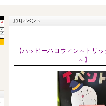
10月イベント
【ハッピーハロウィン～トリック
～】
か