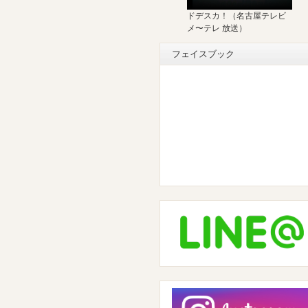
ドデスカ！（名古屋テレビ
メ〜テレ 放送）
フェイスブック