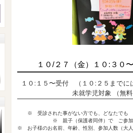
１０/２７（金）１０:
３０〜
１０:１５
〜受付 （１０:２５までに
未就学児対象 （無料
※ 受診された事がない方でも、どなたでも
※ 親子（保護者同伴）で ご参
※ お子様のお名前、年齢、性別、参加人数（大