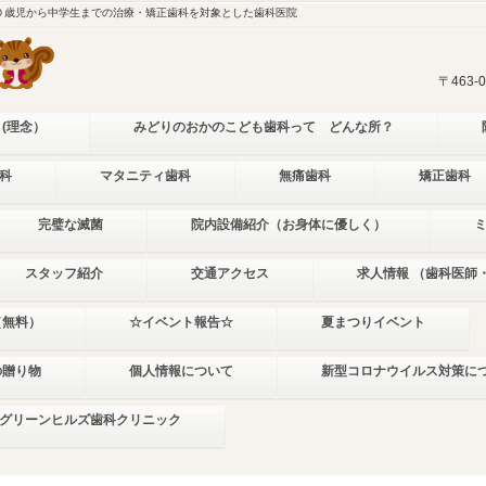
０歳児から中学生までの治療・矯正歯科を対象とした歯科医院
〒463
 (理念）
みどりのおかのこども歯科って どんな所？
科
マタニティ歯科
無痛歯科
矯正歯科
完璧な滅菌
院内設備紹介（お身体に優しく）
スタッフ紹介
交通アクセス
求人情報 （歯科医師
（無料）
☆イベント報告☆
夏まつりイベント
の贈り物
個人情報について
新型コロナウイルス対策に
グリーンヒルズ歯科クリニック