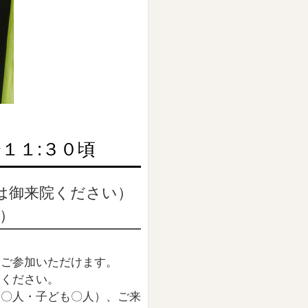
１１:３０頃
は御来院くださ
い）
）
 ご参加いた
だけます。
加ください。
人〇人・
子ども〇人）、ご来