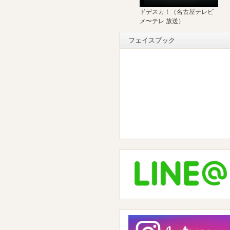
ドデスカ！（名古屋テレビ
メ〜テレ 放送）
フェイスブック