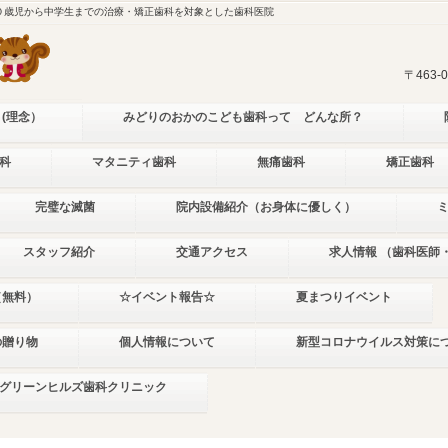
０歳児から中学生までの治療・矯正歯科を対象とした歯科医院
〒463
 (理念）
みどりのおかのこども歯科って どんな所？
科
マタニティ歯科
無痛歯科
矯正歯科
完璧な滅菌
院内設備紹介（お身体に優しく）
スタッフ紹介
交通アクセス
求人情報 （歯科医師
（無料）
☆イベント報告☆
夏まつりイベント
の贈り物
個人情報について
新型コロナウイルス対策に
グリーンヒルズ歯科クリニック