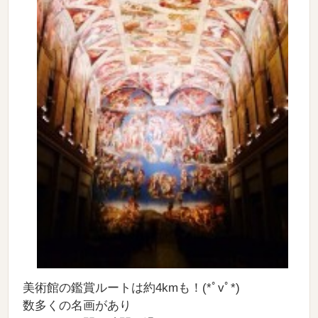
美術館の鑑賞ルートは約4kmも！(*ﾟvﾟ*)
数多くの名画があり