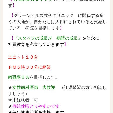
す
】
【
グリーンヒルズ歯科クリニック
に関係する多
くの人達が、自分たちは大切にされていると実感し
ている 病院を目指します
】
【
『スタッフの成長が 病院の成長』
を信念に、
社員教育を充実していきます
】
ユニット１０台
ＰＭ６時３０分に終業
離職率０％
を目指します。
★
女性歯科医師 大歓迎
（託児希望の方：相談し
ましょう）
★未経験者 可
★
有給休暇とりやすいです
★毎年健康診断を実施します