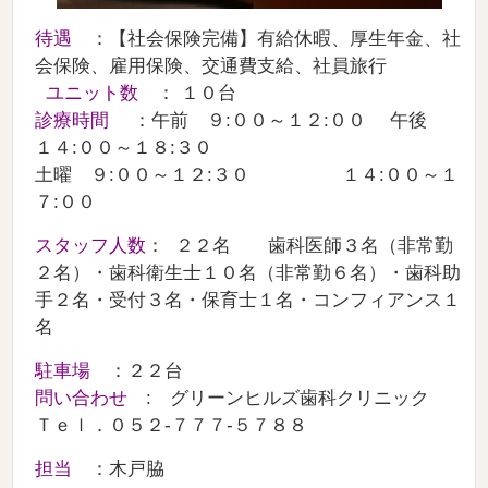
待遇
：【社会保険完備】有給休暇、厚生年金、社
会保険、雇用保険、交通費支給、社員旅行
ユニット数
： １０台
診療時間
：午前 ９:００～１２:００ 午後
１４:００～１８:３０
土曜 ９:００～１２:３０ １４:００～１
７:００
スタッフ人数
：
２２名
歯科医師３名（非常勤
２名）・歯科衛生士１０名（非常勤６
名）・歯科助
手２名・受付３
名・保育士１名・コンフィアンス１
名
駐車場
：２２台
問い合わせ
: グリーンヒルズ歯科クリニック
Ｔｅｌ．０５２-７７７-５７８８
担当
：木戸脇