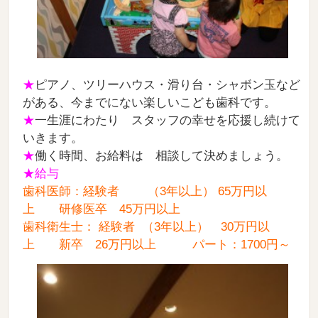
★
ピアノ、ツリーハウス・滑り台・シャボン玉など
がある、今までにない楽しいこども歯科です。
★
一生涯にわたり スタッフの幸せを応援し続けて
いきます。
★
働く時間、お給料は 相談して決めましょう。
★給与
歯科医師：経験者
（3年以上） 65万円以
上 研修医卒 45万円以上
歯科衛生士： 経験者 （3年以上） 30万円以
上 新卒 26万円以上 パート：1700円～