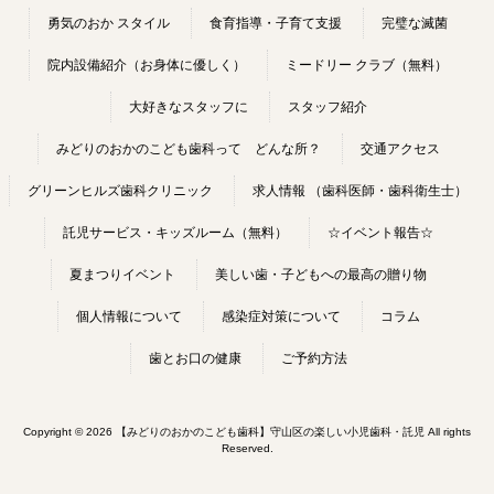
勇気のおか スタイル
食育指導・子育て支援
完璧な滅菌
院内設備紹介（お身体に優しく）
ミードリー クラブ（無料）
大好きなスタッフに
スタッフ紹介
みどりのおかのこども歯科って どんな所？
交通アクセス
グリーンヒルズ歯科クリニック
求人情報 （歯科医師・歯科衛生士）
託児サービス・キッズルーム（無料）
☆イベント報告☆
夏まつりイベント
美しい歯・子どもへの最高の贈り物
個人情報について
感染症対策について
コラム
歯とお口の健康
ご予約方法
Copyright © 2026 【みどりのおかのこども歯科】守山区の楽しい小児歯科・託児 All rights
Reserved.