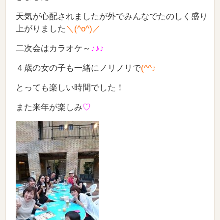
天気が心配されましたが外でみんなでたのしく盛り
上がりました
＼(^o^)／
二次会はカラオケ～
♪♪♪
４歳の女の子も一緒にノリノリで
(^^♪
とっても楽しい時間でした！
また来年が楽しみ
♡