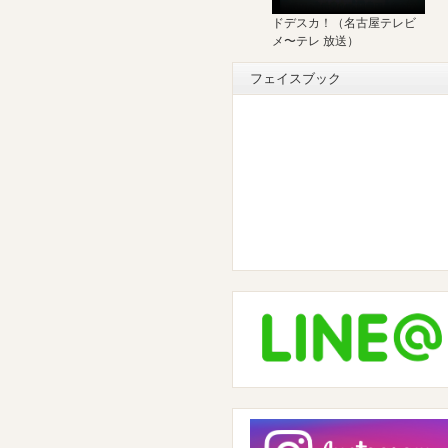
ドデスカ！（名古屋テレビ
メ〜テレ 放送）
フェイスブック