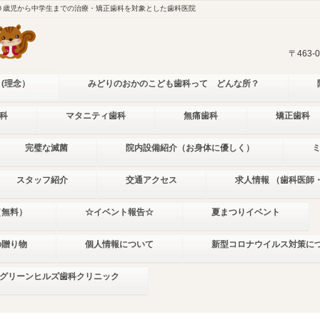
０歳児から中学生までの治療・矯正歯科を対象とした歯科医院
〒463
 (理念）
みどりのおかのこども歯科って どんな所？
科
マタニティ歯科
無痛歯科
矯正歯科
完璧な滅菌
院内設備紹介（お身体に優しく）
スタッフ紹介
交通アクセス
求人情報 （歯科医師
（無料）
☆イベント報告☆
夏まつりイベント
の贈り物
個人情報について
新型コロナウイルス対策に
グリーンヒルズ歯科クリニック